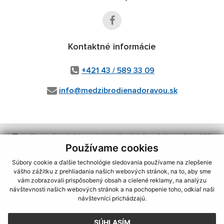
Kontaktné informácie
+421 43 / 589 33 09
info@medzibrodienadoravou.sk
využite možnosť získavania aktuálnych informácií s využitím RSS
,
CMS systém (redakčný) systém ECHELON 2,
Mapa stránok
,
web portál
,
Používame cookies
webhosting
,
wbx, s.r.o.
,
domény
,
registrácia domény
,
spoločnosť wbx,
Súbory cookie a ďalšie technológie sledovania používame na zlepšenie
s.r.o.
,
technický prevádzkovateľ
vášho zážitku z prehliadania našich webových stránok, na to, aby sme
vám zobrazovali prispôsobený obsah a cielené reklamy, na analýzu
Posledná aktualizácia:
04.08.2026
návštevnosti našich webových stránok a na pochopenie toho, odkiaľ naši
návštevníci prichádzajú.
Vytlačiť stránku
|
Vyhlásenie o prístupnosti
Autorské práva
|
Cookies
SÚHLASÍM