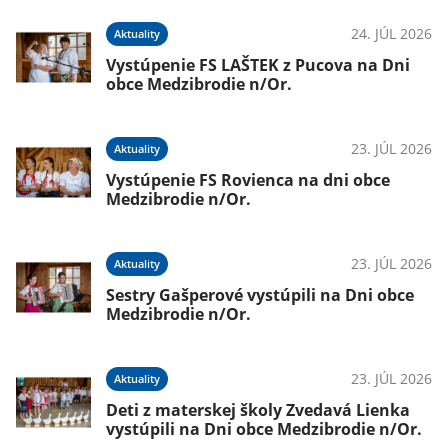
026
24. JÚL 2026
Aktuality
om
Vystúpenie FS LAŠTEK z Pucova na Dni
obce Medzibrodie n/Or.
026
23. JÚL 2026
Aktuality
Vystúpenie FS Rovienca na dni obce
Medzibrodie n/Or.
23. JÚL 2026
Aktuality
026
Sestry Gašperové vystúpili na Dni obce
Medzibrodie n/Or.
23. JÚL 2026
Aktuality
026
Deti z materskej školy Zvedavá Lienka
vystúpili na Dni obce Medzibrodie n/Or.