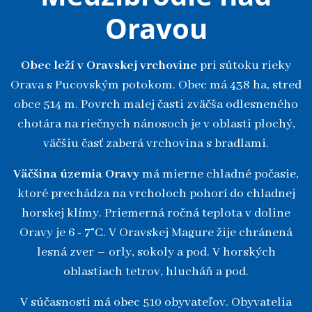
Oravou
Obec leží v Oravskej vrchovine
pri sútoku rieky
Orava s Pucovským potokom. Obec má 438 ha, stred
obce 514 m. Povrch malej časti zväčša odlesneného
chotára na riečnych nánosoch je v oblasti plochý,
väčšiu časť zaberá vrchovina s bradlami.
Väčšina územia Oravy
má mierne chladné počasie,
ktoré prechádza na vrcholoch pohorí do chladnej
horskej klímy. Priemerná ročná teplota v doline
Oravy je 6 - 7°C. V Oravskej Magure žije chránená
lesná zver – orly, sokoly a pod. V horských
oblastiach tetrov, hlucháň a pod.
V súčasnosti má obec 510 obyvateľov. Obyvatelia