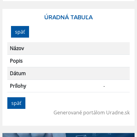
ÚRADNÁ TABUĽA
späť
Názov
Popis
Dátum
Prílohy
-
späť
Generované portálom
Uradne.sk