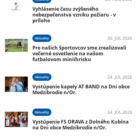
Vyhlásenie času zvýšeného
nebezpečenstva vzniku požiaru - v
prílohe
026
30. JÚL 2026
Aktuality
Pre našich športovcov sme zrealizovali
večerné osvetlenie na našom
futbalovom miniihrisku
026
24. JÚL 2026
Aktuality
m
Vystúpenie kapely AT BAND na Dni obce
Medzibrodie n/Or.
026
24. JÚL 2026
Aktuality
Vystúpenie FS ORAVA z Dolného Kubína
e
na Dni obce Medzibrodie n/Or.