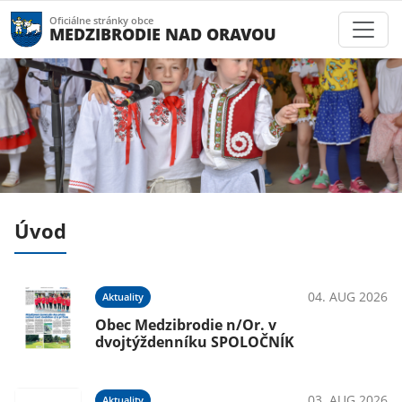
Oficiálne stránky obce
MEDZIBRODIE NAD ORAVOU
Úvod
026
04. AUG 2026
Aktuality
e
Obec Medzibrodie n/Or. v
dvojtýždenníku SPOLOČNÍK
026
03. AUG 2026
Aktuality