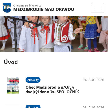
Oficiálne stránky obce
MEDZIBRODIE NAD ORAVOU
Úvod
026
04. AUG 2026
Aktuality
e
Obec Medzibrodie n/Or. v
dvojtýždenníku SPOLOČNÍK
026
03. AUG 2026
Aktuality