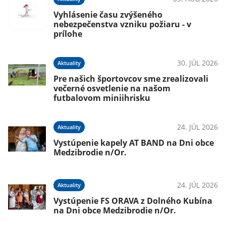
Vyhlásenie času zvýšeného
nebezpečenstva vzniku požiaru - v
prílohe
026
30. JÚL 2026
Aktuality
Pre našich športovcov sme zrealizovali
večerné osvetlenie na našom
futbalovom miniihrisku
026
24. JÚL 2026
Aktuality
m
Vystúpenie kapely AT BAND na Dni obce
Medzibrodie n/Or.
026
24. JÚL 2026
Aktuality
Vystúpenie FS ORAVA z Dolného Kubína
e
na Dni obce Medzibrodie n/Or.