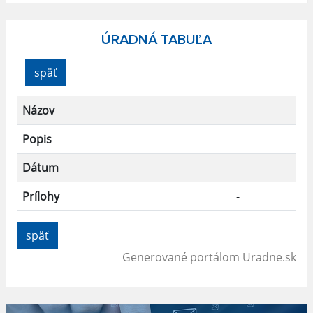
ÚRADNÁ TABUĽA
späť
Názov
Popis
Dátum
Prílohy
-
späť
Generované portálom
Uradne.sk