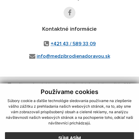
Kontaktné informácie
+421 43 / 589 33 09
info@medzibrodienadoravou.sk
využite možnosť získavania aktuálnych informácií s využitím RSS
,
CMS systém (redakčný) systém ECHELON 2,
Mapa stránok
,
web portál
,
Používame cookies
webhosting
,
wbx, s.r.o.
,
domény
,
registrácia domény
,
spoločnosť wbx,
Súbory cookie a ďalšie technológie sledovania používame na zlepšenie
s.r.o.
,
technický prevádzkovateľ
vášho zážitku z prehliadania našich webových stránok, na to, aby sme
vám zobrazovali prispôsobený obsah a cielené reklamy, na analýzu
Posledná aktualizácia:
04.08.2026
návštevnosti našich webových stránok a na pochopenie toho, odkiaľ naši
návštevníci prichádzajú.
Vytlačiť stránku
|
Vyhlásenie o prístupnosti
Autorské práva
|
Cookies
SÚHLASÍM