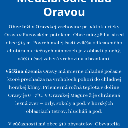
Oravou
Obec leží v Oravskej vrchovine
pri sútoku rieky
Orava s Pucovským potokom. Obec má 438 ha, stred
obce 514 m. Povrch malej časti zväčša odlesneného
chotára na riečnych nánosoch je v oblasti plochý,
väčšiu časť zaberá vrchovina s bradlami.
Väčšina územia Oravy
má mierne chladné počasie,
ktoré prechádza na vrcholoch pohorí do chladnej
horskej klímy. Priemerná ročná teplota v doline
Oravy je 6 - 7°C. V Oravskej Magure žije chránená
lesná zver – orly, sokoly a pod. V horských
oblastiach tetrov, hlucháň a pod.
V súčasnosti má obec 510 obyvateľov. Obyvatelia