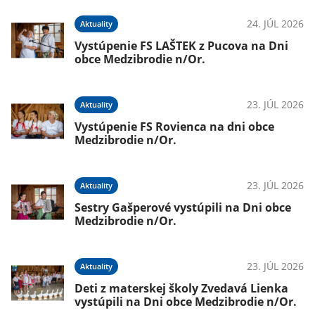
026
24. JÚL 2026
Aktuality
om
Vystúpenie FS LAŠTEK z Pucova na Dni
obce Medzibrodie n/Or.
026
23. JÚL 2026
Aktuality
Vystúpenie FS Rovienca na dni obce
Medzibrodie n/Or.
23. JÚL 2026
Aktuality
026
Sestry Gašperové vystúpili na Dni obce
Medzibrodie n/Or.
23. JÚL 2026
Aktuality
026
Deti z materskej školy Zvedavá Lienka
vystúpili na Dni obce Medzibrodie n/Or.