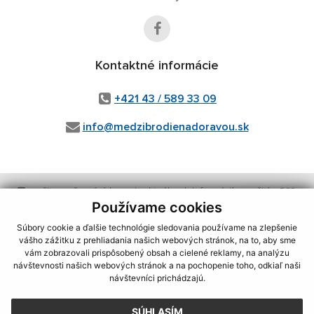
Kontaktné informácie
+421 43 / 589 33 09
info@medzibrodienadoravou.sk
využite možnosť získavania aktuálnych informácií s využitím RSS
,
CMS systém (redakčný) systém ECHELON 2,
Mapa stránok
,
web portál
,
Používame cookies
webhosting
,
wbx, s.r.o.
,
domény
,
registrácia domény
,
spoločnosť wbx,
Súbory cookie a ďalšie technológie sledovania používame na zlepšenie
s.r.o.
,
technický prevádzkovateľ
vášho zážitku z prehliadania našich webových stránok, na to, aby sme
vám zobrazovali prispôsobený obsah a cielené reklamy, na analýzu
Posledná aktualizácia:
04.08.2026
návštevnosti našich webových stránok a na pochopenie toho, odkiaľ naši
návštevníci prichádzajú.
Vytlačiť stránku
|
Vyhlásenie o prístupnosti
Autorské práva
|
Cookies
SÚHLASÍM