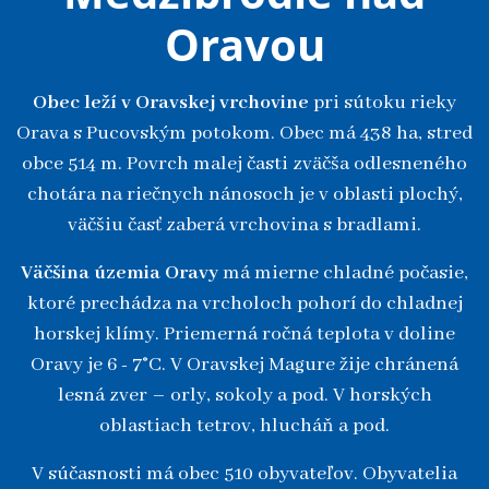
Oravou
Obec leží v Oravskej vrchovine
pri sútoku rieky
Orava s Pucovským potokom. Obec má 438 ha, stred
obce 514 m. Povrch malej časti zväčša odlesneného
chotára na riečnych nánosoch je v oblasti plochý,
väčšiu časť zaberá vrchovina s bradlami.
Väčšina územia Oravy
má mierne chladné počasie,
ktoré prechádza na vrcholoch pohorí do chladnej
horskej klímy. Priemerná ročná teplota v doline
Oravy je 6 - 7°C. V Oravskej Magure žije chránená
lesná zver – orly, sokoly a pod. V horských
oblastiach tetrov, hlucháň a pod.
V súčasnosti má obec 510 obyvateľov. Obyvatelia