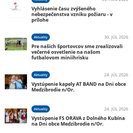
Vyhlásenie času zvýšeného
nebezpečenstva vzniku požiaru - v
prílohe
026
30. JÚL 2026
Aktuality
Pre našich športovcov sme zrealizovali
večerné osvetlenie na našom
futbalovom miniihrisku
026
24. JÚL 2026
Aktuality
m
Vystúpenie kapely AT BAND na Dni obce
Medzibrodie n/Or.
026
24. JÚL 2026
Aktuality
Vystúpenie FS ORAVA z Dolného Kubína
e
na Dni obce Medzibrodie n/Or.