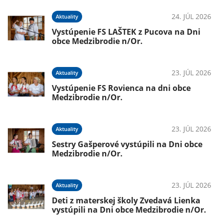
026
24. JÚL 2026
Aktuality
om
Vystúpenie FS LAŠTEK z Pucova na Dni
obce Medzibrodie n/Or.
026
23. JÚL 2026
Aktuality
Vystúpenie FS Rovienca na dni obce
Medzibrodie n/Or.
23. JÚL 2026
Aktuality
026
Sestry Gašperové vystúpili na Dni obce
Medzibrodie n/Or.
23. JÚL 2026
Aktuality
026
Deti z materskej školy Zvedavá Lienka
vystúpili na Dni obce Medzibrodie n/Or.