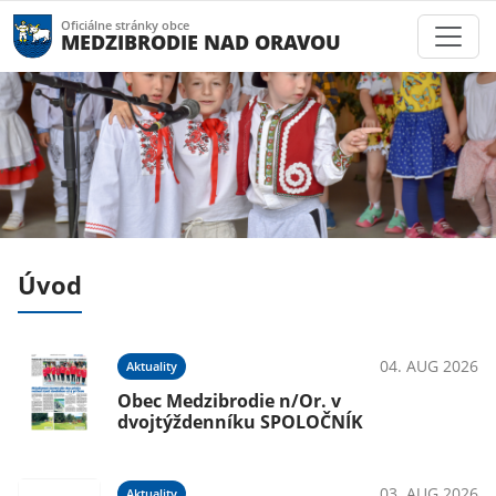
Oficiálne stránky obce
MEDZIBRODIE NAD ORAVOU
Úvod
026
04. AUG 2026
Aktuality
e
Obec Medzibrodie n/Or. v
dvojtýždenníku SPOLOČNÍK
026
03. AUG 2026
Aktuality