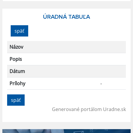
ÚRADNÁ TABUĽA
späť
Názov
Popis
Dátum
Prílohy
-
späť
Generované portálom
Uradne.sk