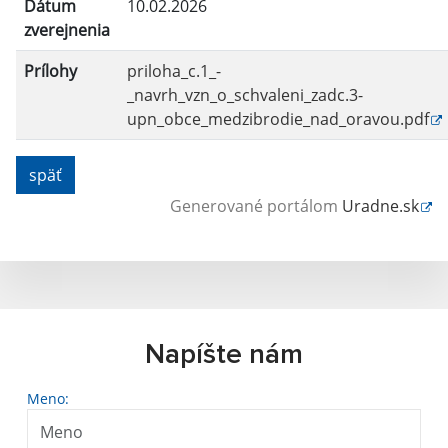
Dátum
10.02.2026
zverejnenia
Prílohy
priloha_c.1_-
_navrh_vzn_o_schvaleni_zadc.3-
upn_obce_medzibrodie_nad_oravou.pdf
späť
Generované portálom
Uradne.sk
Napíšte nám
Meno: