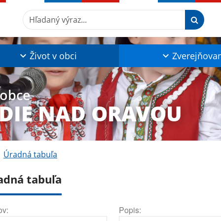
Hľadaný výraz...
Život v obci
Zverejňova
 obce
DIE NAD ORAVOU
Úradná tabuľa
adná tabuľa
ov:
Popis: