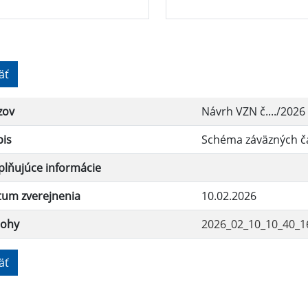
äť
zov
Návrh VZN č..../2026
pis
Schéma záväzných ča
lňujúce informácie
tum zverejnenia
10.02.2026
lohy
2026_02_10_10_40_1
äť