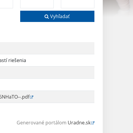
Vyhľadať
stí riešenia
6NHaTO--.pdf
Generované portálom
Uradne.sk