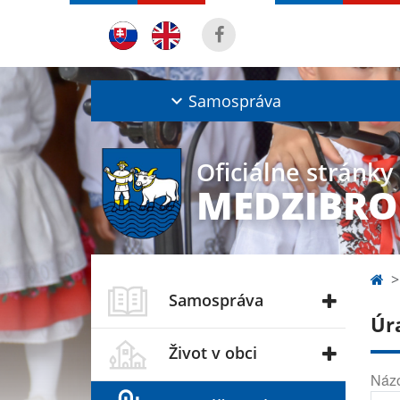
Samospráva
Oficiálne stránky
MEDZIBRO
Samospráva
Úr
Život v obci
Náz