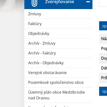
Zverejňovanie
Zmluvy
Faktúry
sp
Objednávky
Ná
Archív - Zmluvy
Po
Archív - Faktúry
Dop
Archív - Objednávky
Dá
Verejné obstarávanie
Prí
Pozemkové spoločenstvo obce
sp
Územný plán obce Medzibrodie
nad Oravou