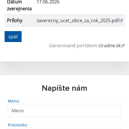
Dátum
17.06.2026
zverejnenia
Prílohy
zaverecny_ucet_obce_za_rok_2025.pdf
späť
Generované portálom
Uradne.sk
Napíšte nám
Meno:
Priezvisko: