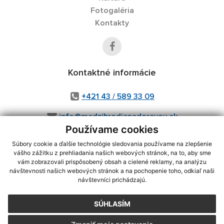
Fotogaléria
Kontakty
Kontaktné informácie
+421 43 / 589 33 09
info@medzibrodienadoravou.sk
Používame cookies
Súbory cookie a ďalšie technológie sledovania používame na zlepšenie
vášho zážitku z prehliadania našich webových stránok, na to, aby sme
využite možnosť získavania aktuálnych informácií s využitím RSS
,
vám zobrazovali prispôsobený obsah a cielené reklamy, na analýzu
CMS systém (redakčný) systém ECHELON 2,
Mapa stránok
,
web portál
,
návštevnosti našich webových stránok a na pochopenie toho, odkiaľ naši
návštevníci prichádzajú.
webhosting
,
webex.digital, s.r.o.
,
domény
,
registrácia domény
,
spoločnosť webex.digital, s.r.o.
,
technický prevádzkovateľ
SÚHLASÍM
Posledná aktualizácia:
04.08.2026