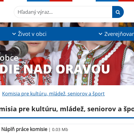
Hľadaný výraz...
Život v obci
Zverejňova
 obce
DIE NAD ORAVOU
Komisia pre kultúru, mládež, seniorov a šport
misia pre kultúru, mládež, seniorov a šp
Náplň práce komisie
| 0.03 Mb