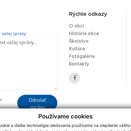
Rýchle odkazy
O obci
t vašej správy:
História obce
Školstvo
Kultúra
Fotogaléria
Kontakty
Odoslať
ím
správu
Používame cookies
okie a ďalšie technológie sledovania používame na zlepšenie vášho