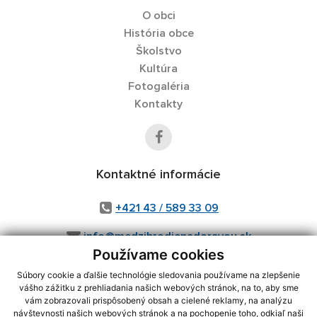
O obci
História obce
Školstvo
Kultúra
Fotogaléria
Kontakty
Kontaktné informácie
+421 43 / 589 33 09
info@medzibrodienadoravou.sk
Používame cookies
Súbory cookie a ďalšie technológie sledovania používame na zlepšenie
vášho zážitku z prehliadania našich webových stránok, na to, aby sme
využite možnosť získavania aktuálnych informácií s využitím RSS
,
vám zobrazovali prispôsobený obsah a cielené reklamy, na analýzu
CMS systém (redakčný) systém ECHELON 2,
Mapa stránok
,
web portál
,
návštevnosti našich webových stránok a na pochopenie toho, odkiaľ naši