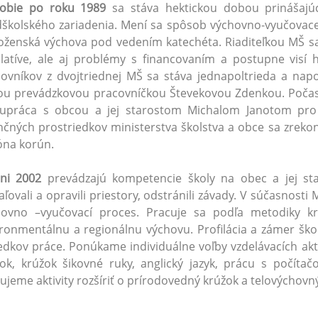
obie po roku 1989
sa stáva hektickou dobou prinášaj
školského zariadenia. Mení sa spôsob výchovno-vyučovacej
ženská výchova pod vedením katechéta. Riaditeľkou MŠ sa
slatíve, ale aj problémy s financovaním a postupne visí
ovníkov z dvojtriednej MŠ sa stáva jednapoltrieda a na
ou prevádzkovou pracovníčkou Števekovou Zdenkou. Počas
lupráca s obcou a jej starostom Michalom Janotom pro
nčných prostriedkov ministerstva školstva a obce sa zrek
óna korún.
úni 2002
prevádzajú kompetencie školy na obec a jej star
ľovali a opravili priestory, odstránili závady. V súčasnost
hovno –vyučovací proces. Pracuje sa podľa metodiky k
ronmentálnu a regionálnu výchovu. Profilácia a zámer ško
edkov práce. Ponúkame individuálne voľby vzdelávacích akti
ok, krúžok šikovné ruky, anglický jazyk, prácu s počít
ujeme aktivity rozšíriť o prírodovedný krúžok a telovýchovný