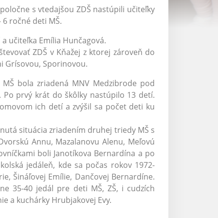
poločne s vtedajšou ZDŠ nastúpili učiteľky
– 6 ročné deti MŠ.
č a učiteľka Emília Hunčagová.
vštevovať ZDŠ v Kňažej z ktorej zároveň do
ami Grísovou, Sporinovou.
. MŠ bola zriadená MNV Medzibrode pod
. Po prvý krát do škôlky nastúpilo 13 detí.
omovom ich detí a zvýšil sa počet deti ku
knutá situácia zriadením druhej triedy MŠ s
o Dvorskú Annu, Mazalanovu Alenu, Meľovú
ovníčkami boli Janotíkova Bernardína a po
kolská jedáleň, kde sa počas rokov 1972-
e, Šináľovej Emílie, Dančovej Bernardíne.
ne 35-40 jedál pre deti MŠ, ZŠ, i cudzích
ie a kuchárky Hrubjakovej Evy.