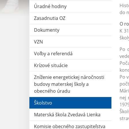
Hist
Úradné hodiny
do n
Zasadnutia OZ
O ro
Dokumenty
K 31
škol
VZN
Po 
Voľby a referendá
vede
Poča
Krízové situácie
konc
Po v
Zníženie energetickej náročnosti
počt
budovy materskej školy a
Mári
obecného úradu
nej 
Školstvo
1979
Škol
Materská škola Zvedavá Lienka
stra
Komisie obecného zastupiteľstva