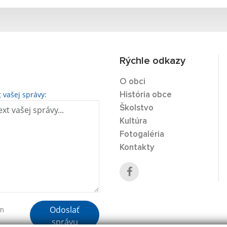
Rýchle odkazy
O obci
t vašej správy:
História obce
Školstvo
Kultúra
Fotogaléria
Kontakty
Odoslať
ím
správu