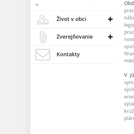
Obd
pred
nábo
Život v obci
legi
prac
Zverejňovanie
nov
spo
fina
Kontakty
mili
V j
vyma
výc
envi
výsl
krúž
plán