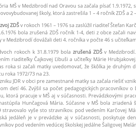
ória MŠ v Medzibrodí nad Oravou sa začala písať 1.9.1972, s
ovovybudovanej školy, ktorá zastrešila 1 – 4 ročník ZDŠ a 2 
zvoj ZDŠ
v rokoch 1961 – 1976 sa zaslúžil riaditeľ Štefan Kar
.6.1976 bola zrušená ZDŠ ročník 1-4, deti z obce začali na
y v Medzibrodí dovážali deti 4. ročníka v počte 46 s učiteľk
dvoch rokoch k 31.8.1979 bola
zrušená ZDŠ
v Medzibrodí
ním riaditeľky Čajkovej Ľibuši a učiteľky Márie Hrubjakovej
s roka si začali matky uvedomovať, že škôlka je druhým d
u roka 1972/73 na 23.
zniku JDR v obci pre zamestnané matky sa začala riešiť vzni
om detí 46. Zvýšil sa počet pedagogických pracovníkov 
u, ktorá pracuje v MŠ aj v súčasnosti. Prevádzkovými prac
nastúpila Hunčagová Mária. Súčasne v MŠ bola zriadená š
 stravovalo vyše sto stravníkov. pod vedením Karčovej Mári
ská jedáleň je v prevádzke aj v súčasnosti, poskytuje den
vníkov pod vedením vedúcej školskej jedálne Šaligovej Melán