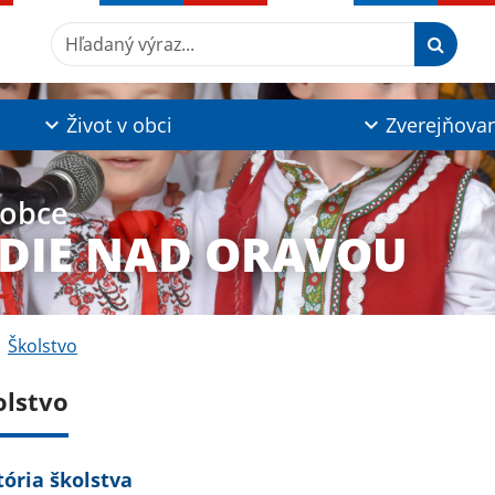
Hľadaný výraz...
Život v obci
Zverejňova
 obce
DIE NAD ORAVOU
Školstvo
olstvo
tória školstva