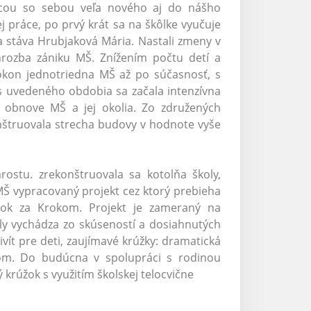
úcou so sebou veľa nového aj do nášho
 práce, po prvý krát sa na škôlke vyučuje
 stáva Hrubjaková Mária. Nastali zmeny v
 hrozba zániku MŠ. Znížením počtu detí a
pokon jednotriedna MŠ až po súčasnosť, s
 uvedeného obdobia sa začala intenzívna
 obnove MŠ a jej okolia. Zo združených
onštruovala strecha budovy v hodnote vyše
ostu. zrekonštruovala sa kotolňa školy,
i MŠ vypracovaný projekt cez ktorý prebieha
rok za Krokom. Projekt je zameraný na
ly vychádza zo skúseností a dosiahnutých
vít pre deti, zaujímavé krúžky: dramatická
ačom. Do budúcna v spolupráci s rodinou
 krúžok s využitím školskej telocvične