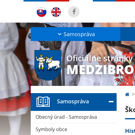
Samospráva
Oficiálne stránky
MEDZIBRO
Samospráva
Šk
Obecný úrad - Samospráva
Symboly obce
His