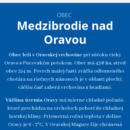
OBEC
Medzibrodie nad
Oravou
Obec leží v Oravskej vrchovine
pri sútoku rieky
Orava s Pucovským potokom. Obec má 438 ha, stred
obce 514 m. Povrch malej časti zväčša odlesneného
chotára na riečnych nánosoch je v oblasti plochý,
väčšiu časť zaberá vrchovina s bradlami.
Väčšina územia Oravy
má mierne chladné počasie,
ktoré prechádza na vrcholoch pohorí do chladnej
horskej klímy. Priemerná ročná teplota v doline
Oravy je 6 - 7°C. V Oravskej Magure žije chránená