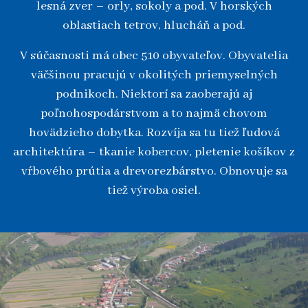
lesná zver – orly, sokoly a pod. V horských
oblastiach tetrov, hlucháň a pod.
V súčasnosti má obec 510 obyvateľov. Obyvatelia
väčšinou pracujú v okolitých priemyselných
podnikoch. Niektorí sa zaoberajú aj
poľnohospodárstvom a to najmä chovom
hovädzieho dobytka. Rozvíja sa tu tiež ľudová
architektúra – tkanie kobercov, pletenie košíkov z
vŕbového prútia a drevorezbárstvo. Obnovuje sa
tiež výroba osiel.