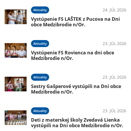
026
24. JÚL 2026
Aktuality
om
Vystúpenie FS LAŠTEK z Pucova na Dni
obce Medzibrodie n/Or.
026
23. JÚL 2026
Aktuality
Vystúpenie FS Rovienca na dni obce
Medzibrodie n/Or.
23. JÚL 2026
Aktuality
026
Sestry Gašperové vystúpili na Dni obce
Medzibrodie n/Or.
23. JÚL 2026
Aktuality
026
Deti z materskej školy Zvedavá Lienka
vystúpili na Dni obce Medzibrodie n/Or.