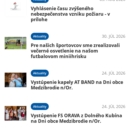
Vyhlásenie času zvýšeného
nebezpečenstva vzniku požiaru - v
prílohe
026
30. JÚL 2026
Aktuality
Pre našich športovcov sme zrealizovali
večerné osvetlenie na našom
futbalovom miniihrisku
026
24. JÚL 2026
Aktuality
m
Vystúpenie kapely AT BAND na Dni obce
Medzibrodie n/Or.
026
24. JÚL 2026
Aktuality
Vystúpenie FS ORAVA z Dolného Kubína
e
na Dni obce Medzibrodie n/Or.