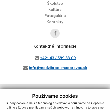
Školstvo
Kultúra
Fotogaléria
Kontakty
Kontaktné informácie
+421 43 / 589 33 09
info@medzibrodienadoravou.sk
využite možnosť získavania aktuálnych informácií s využitím RSS
,
CMS systém (redakčný) systém ECHELON 2,
Mapa stránok
,
web portál
,
Používame cookies
webhosting
,
wbx, s.r.o.
,
domény
,
registrácia domény
,
spoločnosť wbx,
Súbory cookie a ďalšie technológie sledovania používame na zlepšenie
s.r.o.
,
technický prevádzkovateľ
vášho zážitku z prehliadania našich webových stránok, na to, aby sme