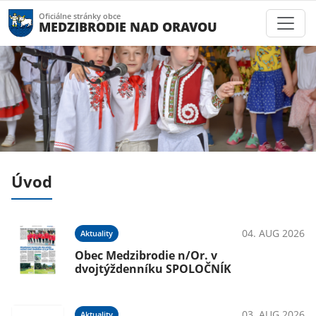
Oficiálne stránky obce
MEDZIBRODIE NAD ORAVOU
Úvod
026
04. AUG 2026
Aktuality
e
Obec Medzibrodie n/Or. v
dvojtýždenníku SPOLOČNÍK
026
03. AUG 2026
Aktuality