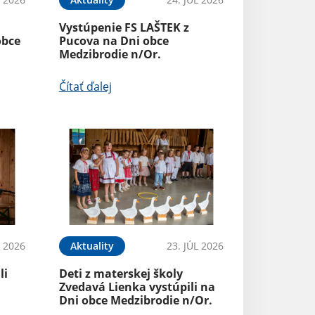
Vystúpenie FS LAŠTEK z
obce
Pucova na Dni obce
Medzibrodie n/Or.
Čítať ďalej
L 2026
Aktuality
23. JÚL 2026
li
Deti z materskej školy
Zvedavá Lienka vystúpili na
Dni obce Medzibrodie n/Or.