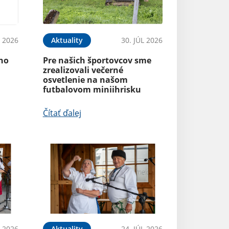
 2026
Aktuality
30. JÚL 2026
ého
Pre našich športovcov sme
zrealizovali večerné
osvetlenie na našom
futbalovom miniihrisku
Čítať ďalej
L 2026
Aktuality
24. JÚL 2026