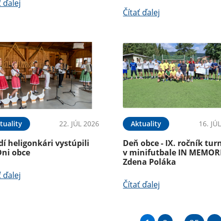
ť ďalej
Čítať ďalej
tuality
22. JÚL 2026
Aktuality
16. JÚ
í heligonkári vystúpili
Deň obce - IX. ročník tur
Dni obce
v minifutbale IN MEMO
Zdena Poláka
ť ďalej
Čítať ďalej