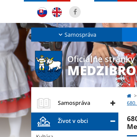
Samospráva
Oficiálne stránky
MEDZIBRO
Samospráva
680.
680
Život v obci
Me
Kultúra