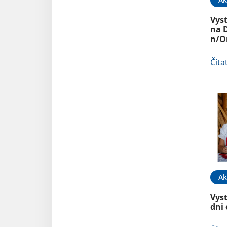
Vys
na 
n/O
Číta
Ak
Vys
dni