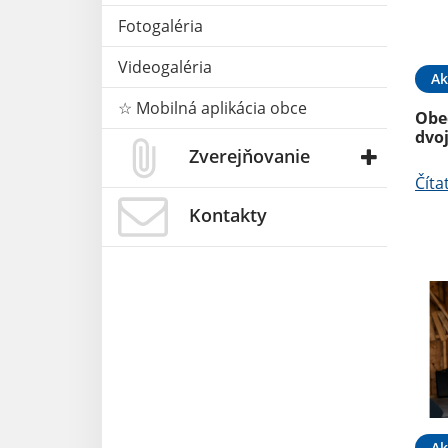
Fotogaléria
Videogaléria
Ak
☆ Mobilná aplikácia obce
Obe
dvo
Zverejňovanie
Číta
Kontakty
Ak