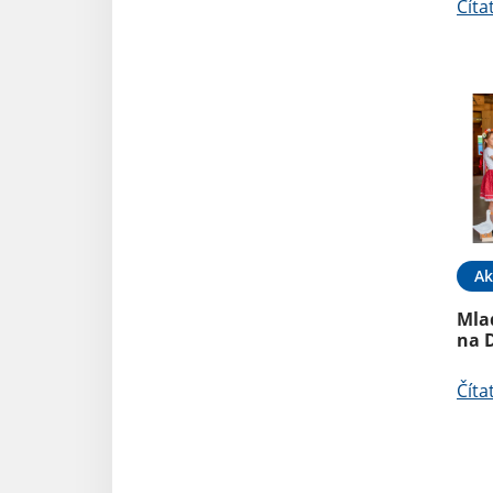
Číta
Ak
Mlad
na 
Číta