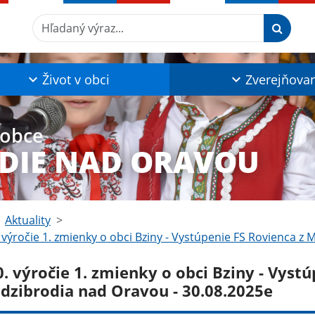
Hľadaný výraz...
Život v obci
Zverejňova
 obce
DIE NAD ORAVOU
Aktuality
 výročie 1. zmienky o obci Bziny - Vystúpenie FS Rovienca z
. výročie 1. zmienky o obci Bziny - Vyst
dzibrodia nad Oravou - 30.08.2025e