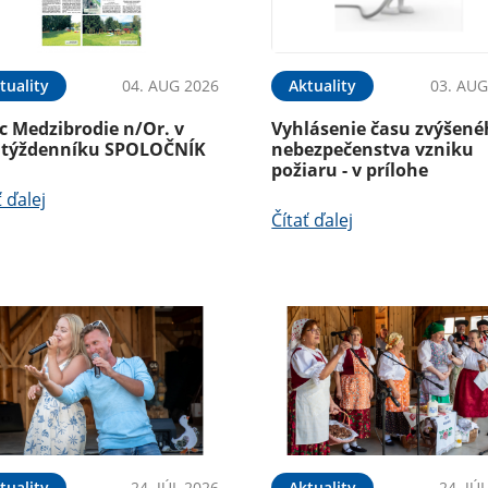
tuality
04. AUG 2026
Aktuality
03. AUG
c Medzibrodie n/Or. v
Vyhlásenie času zvýšen
jtýždenníku SPOLOČNÍK
nebezpečenstva vzniku
požiaru - v prílohe
ť ďalej
Čítať ďalej
tuality
24. JÚL 2026
Aktuality
24. JÚ