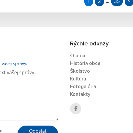
1
2
35
>
...
Rýchle odkazy
O obci
t vašej správy:
História obce
Školstvo
Kultúra
Fotogaléria
Kontakty
Odoslať
ím