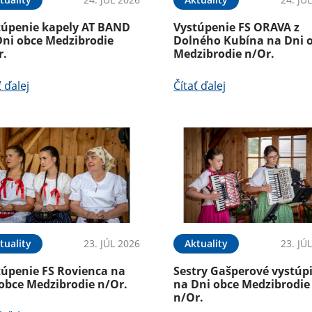
túpenie kapely AT BAND
Vystúpenie FS ORAVA z
Dni obce Medzibrodie
Dolného Kubína na Dni 
r.
Medzibrodie n/Or.
ť ďalej
Čítať ďalej
tuality
23. JÚL 2026
Aktuality
23. JÚ
túpenie FS Rovienca na
Sestry Gašperové vystúpi
 obce Medzibrodie n/Or.
na Dni obce Medzibrodie
n/Or.