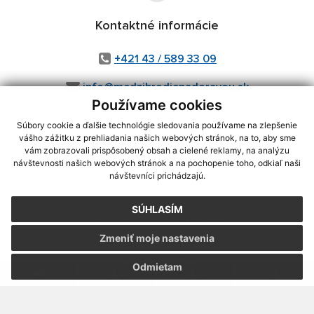
Kontaktné informácie
+421 43 / 589 33 09
info@medzibrodienadoravou.sk
Používame cookies
Súbory cookie a ďalšie technológie sledovania používame na zlepšenie
vášho zážitku z prehliadania našich webových stránok, na to, aby sme
využite možnosť získavania aktuálnych informácií s využitím RSS
,
vám zobrazovali prispôsobený obsah a cielené reklamy, na analýzu
CMS systém (redakčný) systém ECHELON 2,
Mapa stránok
,
web portál
,
návštevnosti našich webových stránok a na pochopenie toho, odkiaľ naši
návštevníci prichádzajú.
webhosting
,
webex.digital, s.r.o.
,
domény
,
registrácia domény
,
spoločnosť webex.digital, s.r.o.
,
technický prevádzkovateľ
SÚHLASÍM
Posledná aktualizácia:
04.08.2026
Zmeniť moje nastavenia
Vytlačiť stránku
|
Vyhlásenie o prístupnosti
Autorské práva
|
Cookies
Odmietam
webdesign
|