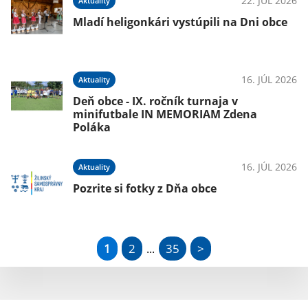
22. JÚL 2026
Aktuality
Mladí heligonkári vystúpili na Dni obce
16. JÚL 2026
Aktuality
Deň obce - IX. ročník turnaja v
minifutbale IN MEMORIAM Zdena
Poláka
16. JÚL 2026
Aktuality
Pozrite si fotky z Dňa obce
1
2
35
>
...