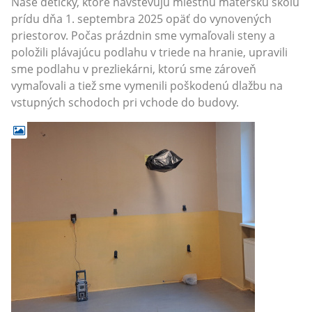
Naše detičky, ktoré navštevujú miestnu materskú školu
prídu dňa 1. septembra 2025 opäť do vynovených
priestorov. Počas prázdnin sme vymaľovali steny a
položili plávajúcu podlahu v triede na hranie, upravili
sme podlahu v prezliekárni, ktorú sme zároveň
vymaľovali a tiež sme vymenili poškodenú dlažbu na
vstupných schodoch pri vchode do budovy.