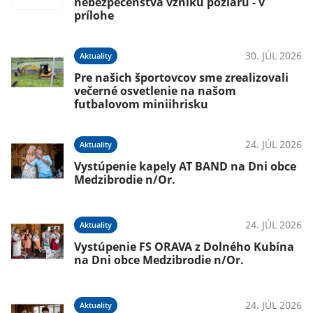
nebezpečenstva vzniku požiaru - v
prílohe
30. JÚL 2026
Aktuality
Pre našich športovcov sme zrealizovali
večerné osvetlenie na našom
futbalovom miniihrisku
24. JÚL 2026
Aktuality
Vystúpenie kapely AT BAND na Dni obce
Medzibrodie n/Or.
24. JÚL 2026
Aktuality
Vystúpenie FS ORAVA z Dolného Kubína
na Dni obce Medzibrodie n/Or.
24. JÚL 2026
Aktuality