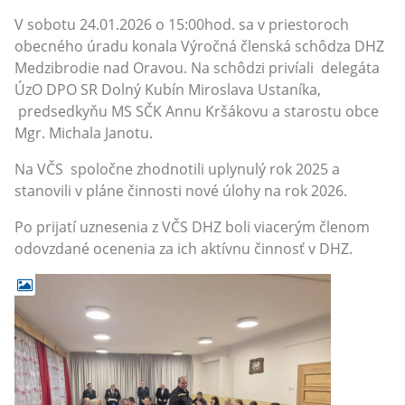
V sobotu 24.01.2026 o 15:00hod. sa v priestoroch
obecného úradu konala Výročná členská schôdza DHZ
Medzibrodie nad Oravou. Na schôdzi privíali delegáta
ÚzO DPO SR Dolný Kubín Miroslava Ustaníka,
predsedkyňu MS SČK Annu Kršákovu a starostu obce
Mgr. Michala Janotu.
Na VČS spoločne zhodnotili uplynulý rok 2025 a
stanovili v pláne činnosti nové úlohy na rok 2026.
Po prijatí uznesenia z VČS DHZ boli viacerým členom
odovzdané ocenenia za ich aktívnu činnosť v DHZ.