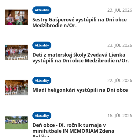
23. JÚL 2026
Aktuality
Sestry Gašperové vystúpili na Dni obce
Medzibrodie n/Or.
23. JÚL 2026
Aktuality
Deti z materskej školy Zvedavá Lienka
vystúpili na Dni obce Medzibrodie n/Or.
22. JÚL 2026
Aktuality
Mladí heligonkári vystúpili na Dni obce
16. JÚL 2026
Aktuality
Deň obce - IX. ročník turnaja v
minifutbale IN MEMORIAM Zdena
Poláka