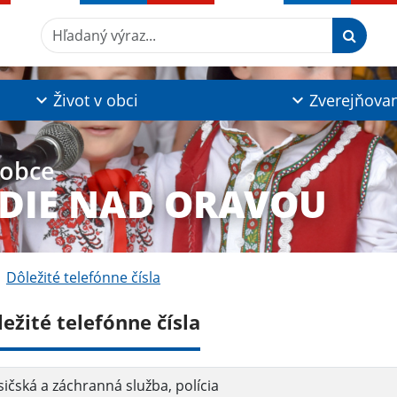
Hľadaný výraz...
Život v obci
Zverejňova
 obce
DIE NAD ORAVOU
Dôležité telefónne čísla
ežité telefónne čísla
ičská a záchranná služba, polícia