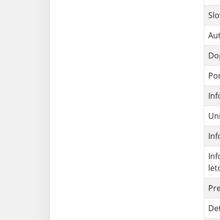
Slo
Aut
Dop
Por
Inf
Uni
Inf
Inf
let
Pr
Det