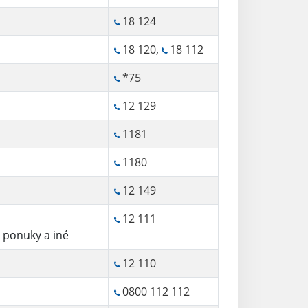
18 124
18 120
,
18 112
*75
12 129
1181
1180
12 149
12 111
é ponuky a iné
12 110
0800 112 112