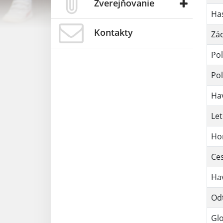
Zverejňovanie
Has
Kontakty
Zá
Pol
Pol
Hav
Let
Ho
Ces
Hav
Odť
Glo