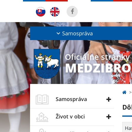
Samospráva
Oficiálne stránky
MEDZIBRO
Samospráva
Dôl
Život v obci
Has