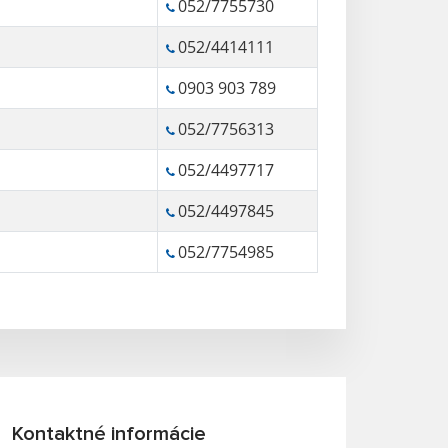
052/7755730
052/4414111
0903 903 789
052/7756313
052/4497717
052/4497845
052/7754985
Kontaktné informácie