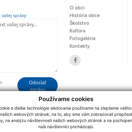
O obci
t vašej správy:
História obce
Školstvo
Kultúra
Fotogaléria
Kontakty
Odoslať
ím
správu
Používame cookies
okie a ďalšie technológie sledovania používame na zlepšenie vášho
 našich webových stránok, na to, aby sme vám zobrazovali prispôs
my, na analýzu návštevnosti našich webových stránok a na pochopeni
webdesign
|
naši návštevníci prichádzajú.
.
,