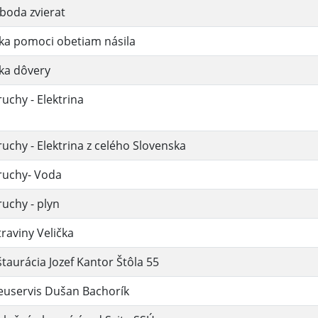
boda zvierat
ka pomoci obetiam násila
ka dôvery
uchy - Elektrina
uchy - Elektrina z celého Slovenska
ruchy- Voda
uchy - plyn
raviny Velička
taurácia Jozef Kantor Štôla 55
euservis Dušan Bachorík