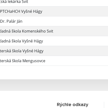
ská lekárka Svit
PTCHaHCH Vyšné Hágy
r. Palár Ján
kladná škola Komenského Svit
kladná škola Vyšné Hágy
terská škola Vyšné Hágy
terská škola Mengusovce
Rýchle odkazy