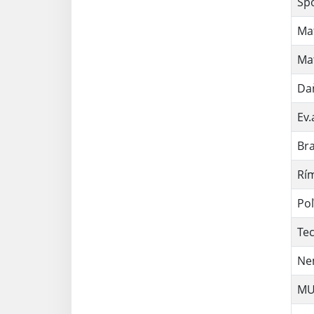
Spo
Mat
Ma
Daň
Ev.
Bra
Rím
Po
Tec
Ne
MUD