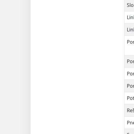
Slo
Lin
Lin
Por
Por
Po
Por
Pot
Reš
Pn