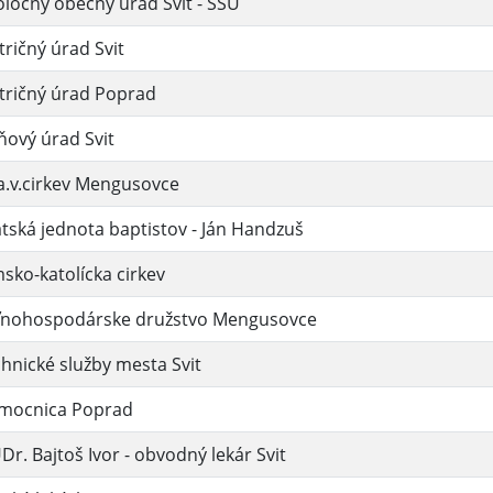
ločný obecný úrad Svit - SSÚ
ričný úrad Svit
tričný úrad Poprad
ový úrad Svit
a.v.cirkev Mengusovce
tská jednota baptistov - Ján Handzuš
sko-katolícka cirkev
ľnohospodárske družstvo Mengusovce
hnické služby mesta Svit
mocnica Poprad
r. Bajtoš Ivor - obvodný lekár Svit