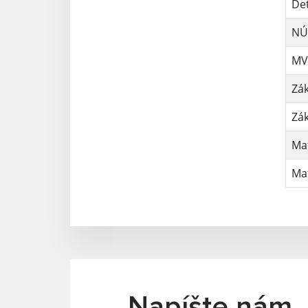
Det
NÚ
MVD
Zá
Zá
Ma
Ma
Napíšte nám