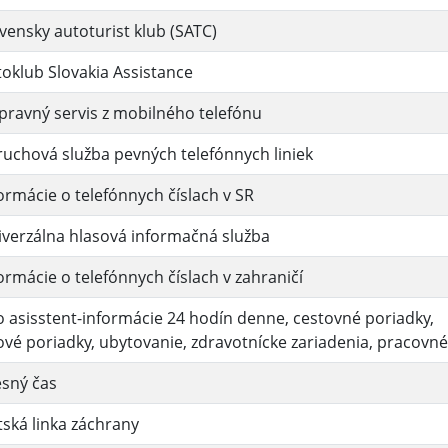
vensky autoturist klub (SATC)
oklub Slovakia Assistance
ravný servis z mobilného telefónu
uchová služba pevných telefónnych liniek
ormácie o telefónnych číslach v SR
verzálna hlasová informačná služba
ormácie o telefónnych číslach v zahraničí
o asisstent-informácie 24 hodín denne, cestovné poriadky,
ové poriadky, ubytovanie, zdravotnícke zariadenia, pracovn
esný čas
ská linka záchrany