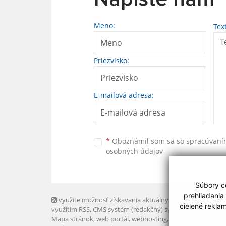
Meno:
Tex
Priezvisko:
E-mailová adresa:
*
Oboznámil som sa so
spracúvan
osobných údajov
Súbory co
prehliadania
využite možnosť získavania aktuálnych informácií s
cielené rekla
využitím RSS
, CMS systém (redakčný) systém ECHELON 2,
Mapa stránok
,
web portál
,
webhosting
,
webex.digital, s.r.o