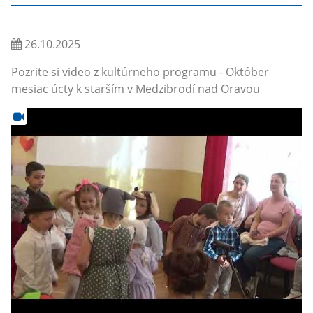
26.10.2025
Pozrite si video z kultúrneho programu - Október
mesiac úcty k starším v Medzibrodí nad Oravou