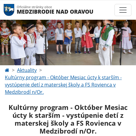
Oficiálne stránky obce
MEDZIBRODIE NAD ORAVOU
Aktuality
Kultúrny program - Október Mesiac úcty k starším -
vystúpenie detí z materskej školy a FS Rovienca v
Medzibrodí n/Or.
Kultúrny program - Október Mesiac
úcty k starším - vystúpenie detí z
materskej školy a FS Rovienca v
Medzibrodí n/Or.