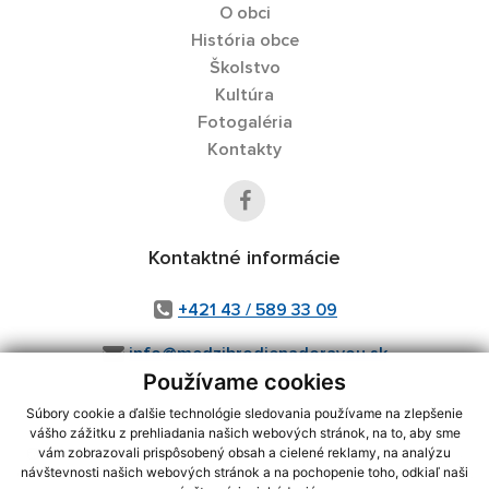
O obci
História obce
Školstvo
Kultúra
Fotogaléria
Kontakty
Kontaktné informácie
+421 43 / 589 33 09
info@medzibrodienadoravou.sk
Používame cookies
Súbory cookie a ďalšie technológie sledovania používame na zlepšenie
vášho zážitku z prehliadania našich webových stránok, na to, aby sme
využite možnosť získavania aktuálnych informácií s využitím RSS
,
vám zobrazovali prispôsobený obsah a cielené reklamy, na analýzu
CMS systém (redakčný) systém ECHELON 2,
Mapa stránok
,
web portál
,
návštevnosti našich webových stránok a na pochopenie toho, odkiaľ naši