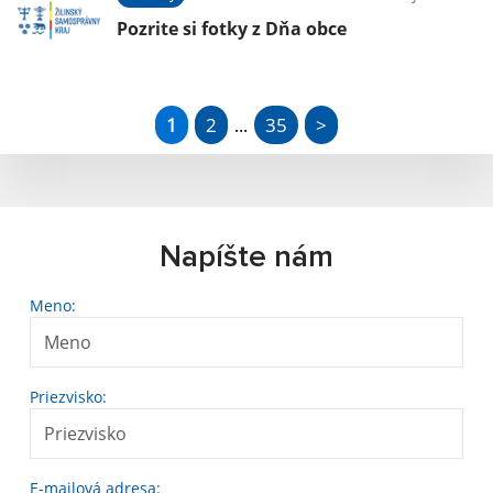
Pozrite si fotky z Dňa obce
1
2
35
>
...
Napíšte nám
Meno:
Priezvisko:
E-mailová adresa: