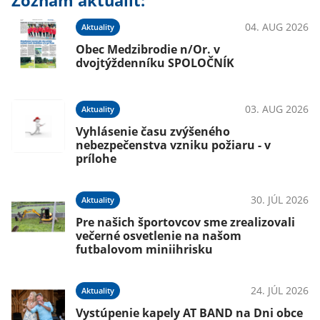
Zoznam aktualít:
04. AUG 2026
Aktuality
Obec Medzibrodie n/Or. v
dvojtýždenníku SPOLOČNÍK
03. AUG 2026
Aktuality
Vyhlásenie času zvýšeného
nebezpečenstva vzniku požiaru - v
prílohe
30. JÚL 2026
Aktuality
Pre našich športovcov sme zrealizovali
večerné osvetlenie na našom
futbalovom miniihrisku
24. JÚL 2026
Aktuality
Vystúpenie kapely AT BAND na Dni obce