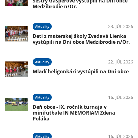
Sestry Gašperové vystúpili na Dni obce
Medzibrodie n/Or.
23. JÚL 2026
Aktuality
Deti z materskej školy Zvedavá Lienka
vystúpili na Dni obce Medzibrodie n/Or.
22. JÚL 2026
Aktuality
Mladí heligonkári vystúpili na Dni obce
16. JÚL 2026
Aktuality
Deň obce - IX. ročník turnaja v
minifutbale IN MEMORIAM Zdena
Poláka
16. JÚL 2026
Aktuality