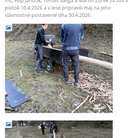
ml., Filip Janotík, Tomáš Šaliga a Martin Žurek sa zišli v
piatok 10.4.2026 a v lese pripravili máj na jeho
slávnostné postavenie dňa 30.4.2026.