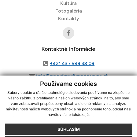
Kultúra
Fotogaléria
Kontakty
Kontaktné informácie
+421 43 / 589 33 09
info@medzibrodienadoravou.sk
Používame cookies
Súbory cookie a ďalšie technológie sledovania používame na zlepšenie
vášho zážitku z prehliadania našich webových stránok, na to, aby sme
využite možnosť získavania aktuálnych informácií s využitím RSS
,
vám zobrazovali prispôsobený obsah a cielené reklamy, na analýzu
CMS systém (redakčný) systém ECHELON 2,
Mapa stránok
,
web portál
,
návštevnosti našich webových stránok a na pochopenie toho, odkiaľ naši
návštevníci prichádzajú.
webhosting
,
webex.digital, s.r.o.
,
domény
,
registrácia domény
,
spoločnosť webex.digital, s.r.o.
,
technický prevádzkovateľ
SÚHLASÍM
Posledná aktualizácia:
04.08.2026