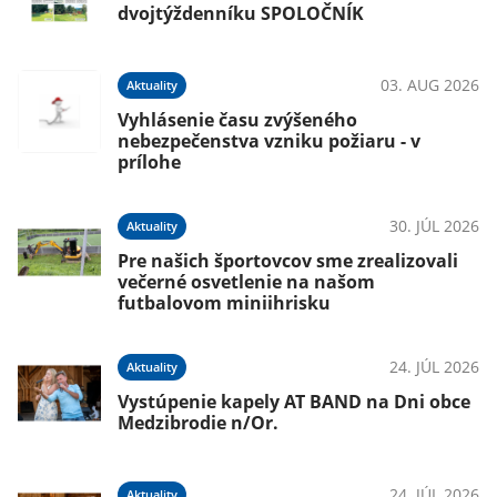
dvojtýždenníku SPOLOČNÍK
03. AUG 2026
Aktuality
Vyhlásenie času zvýšeného
nebezpečenstva vzniku požiaru - v
prílohe
30. JÚL 2026
Aktuality
Pre našich športovcov sme zrealizovali
večerné osvetlenie na našom
futbalovom miniihrisku
24. JÚL 2026
Aktuality
Vystúpenie kapely AT BAND na Dni obce
Medzibrodie n/Or.
24. JÚL 2026
Aktuality