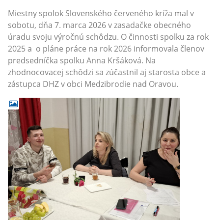
Miestny spolok Slovenského červeného kríža mal v
sobotu, dňa 7. marca 2026 v zasadačke obecného
úradu svoju výročnú schôdzu. O činnosti spolku za rok
2025 a o pláne práce na rok 2026 informovala členov
predsedníčka spolku Anna Kršáková. Na
zhodnocovacej schôdzi sa zúčastnil aj starosta obce a
zástupca DHZ v obci Medzibrodie nad Oravou.