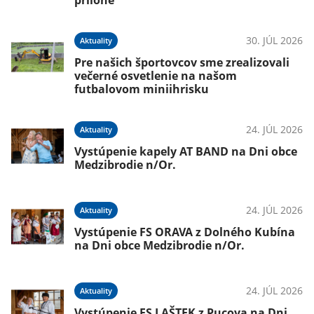
prílohe
30. JÚL 2026
Aktuality
Pre našich športovcov sme zrealizovali
večerné osvetlenie na našom
futbalovom miniihrisku
24. JÚL 2026
Aktuality
Vystúpenie kapely AT BAND na Dni obce
Medzibrodie n/Or.
24. JÚL 2026
Aktuality
Vystúpenie FS ORAVA z Dolného Kubína
na Dni obce Medzibrodie n/Or.
24. JÚL 2026
Aktuality
Vystúpenie FS LAŠTEK z Pucova na Dni