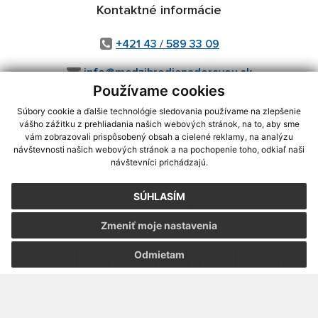
Kontaktné informácie
+421 43 / 589 33 09
info@medzibrodienadoravou.sk
Používame cookies
Súbory cookie a ďalšie technológie sledovania používame na zlepšenie
vášho zážitku z prehliadania našich webových stránok, na to, aby sme
využite možnosť získavania aktuálnych informácií s využitím RSS
,
vám zobrazovali prispôsobený obsah a cielené reklamy, na analýzu
CMS systém (redakčný) systém ECHELON 2,
Mapa stránok
,
web portál
,
návštevnosti našich webových stránok a na pochopenie toho, odkiaľ naši
návštevníci prichádzajú.
webhosting
,
webex.digital, s.r.o.
,
domény
,
registrácia domény
,
spoločnosť webex.digital, s.r.o.
,
technický prevádzkovateľ
SÚHLASÍM
Posledná aktualizácia:
04.08.2026
Zmeniť moje nastavenia
Vytlačiť stránku
|
Vyhlásenie o prístupnosti
Autorské práva
|
Cookies
Odmietam
webdesign
|