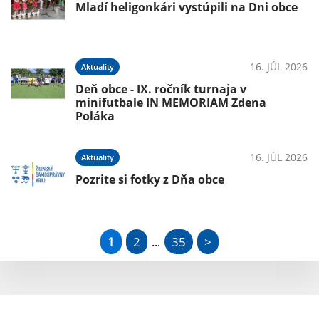
Mladí heligonkári vystúpili na Dni obce
16. JÚL 2026
Aktuality
Deň obce - IX. ročník turnaja v
minifutbale IN MEMORIAM Zdena
Poláka
16. JÚL 2026
Aktuality
Pozrite si fotky z Dňa obce
1
2
35
>
...