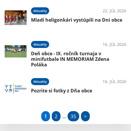
22. JÚL 2026
Aktuality
Mladí heligonkári vystúpili na Dni obce
16. JÚL 2026
Aktuality
Deň obce - IX. ročník turnaja v
minifutbale IN MEMORIAM Zdena
Poláka
16. JÚL 2026
Aktuality
Pozrite si fotky z Dňa obce
1
2
35
>
...