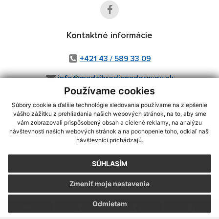
Kontaktné informácie
+421 43 / 589 33 09
info@medzibrodienadoravou.sk
Používame cookies
Súbory cookie a ďalšie technológie sledovania používame na zlepšenie
vášho zážitku z prehliadania našich webových stránok, na to, aby sme
využite možnosť získavania aktuálnych informácií s využitím RSS
,
vám zobrazovali prispôsobený obsah a cielené reklamy, na analýzu
CMS systém (redakčný) systém ECHELON 2,
Mapa stránok
,
web portál
,
návštevnosti našich webových stránok a na pochopenie toho, odkiaľ naši
návštevníci prichádzajú.
webhosting
,
webex.digital, s.r.o.
,
domény
,
registrácia domény
,
spoločnosť webex.digital, s.r.o.
,
technický prevádzkovateľ
SÚHLASÍM
Posledná aktualizácia:
04.08.2026
Zmeniť moje nastavenia
Vytlačiť stránku
|
Vyhlásenie o prístupnosti
Autorské práva
|
Cookies
Odmietam