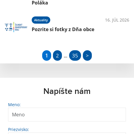
Poláka
16. JÚL 2026
Aktuality
Pozrite si fotky z Dňa obce
1
2
35
>
...
Napíšte nám
Meno:
Priezvisko: