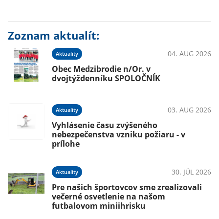
Zoznam aktualít:
04. AUG 2026
Aktuality
Obec Medzibrodie n/Or. v
dvojtýždenníku SPOLOČNÍK
03. AUG 2026
Aktuality
Vyhlásenie času zvýšeného
nebezpečenstva vzniku požiaru - v
prílohe
30. JÚL 2026
Aktuality
Pre našich športovcov sme zrealizovali
večerné osvetlenie na našom
futbalovom miniihrisku