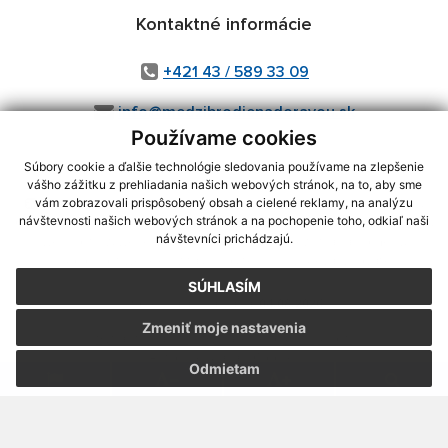
Kontaktné informácie
+421 43 / 589 33 09
info@medzibrodienadoravou.sk
Používame cookies
Súbory cookie a ďalšie technológie sledovania používame na zlepšenie
vášho zážitku z prehliadania našich webových stránok, na to, aby sme
využite možnosť získavania aktuálnych informácií s využitím RSS
,
vám zobrazovali prispôsobený obsah a cielené reklamy, na analýzu
CMS systém (redakčný) systém ECHELON 2,
Mapa stránok
,
web portál
,
návštevnosti našich webových stránok a na pochopenie toho, odkiaľ naši
návštevníci prichádzajú.
webhosting
,
webex.digital, s.r.o.
,
domény
,
registrácia domény
,
spoločnosť webex.digital, s.r.o.
,
technický prevádzkovateľ
SÚHLASÍM
Posledná aktualizácia:
04.08.2026
Zmeniť moje nastavenia
Vytlačiť stránku
|
Vyhlásenie o prístupnosti
Autorské práva
|
Cookies
Odmietam
webdesign
|