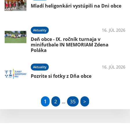
Mladí heligonkári vystúpili na Dni obce
16. JÚL 2026
Aktuality
Deň obce - IX. ročník turnaja v
minifutbale IN MEMORIAM Zdena
Poláka
16. JÚL 2026
Aktuality
Pozrite si fotky z Dňa obce
1
2
35
>
...