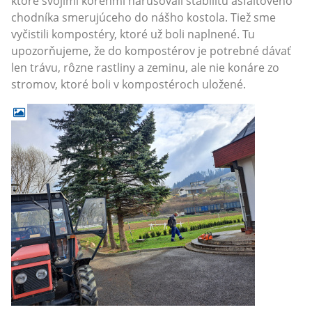
ktoré svojimi koreňmi narušovali stabilitu asfaltového
chodníka smerujúceho do nášho kostola. Tiež sme
vyčistili kompostéry, ktoré už boli naplnené. Tu
upozorňujeme, že do kompostérov je potrebné dávať
len trávu, rôzne rastliny a zeminu, ale nie konáre zo
stromov, ktoré boli v kompostéroch uložené.