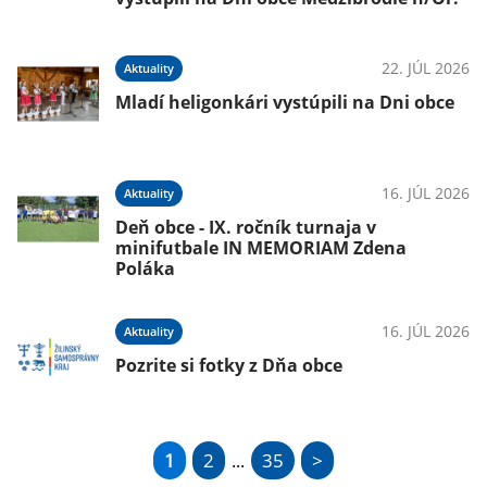
22. JÚL 2026
Aktuality
Mladí heligonkári vystúpili na Dni obce
16. JÚL 2026
Aktuality
Deň obce - IX. ročník turnaja v
minifutbale IN MEMORIAM Zdena
Poláka
16. JÚL 2026
Aktuality
Pozrite si fotky z Dňa obce
1
2
35
>
...