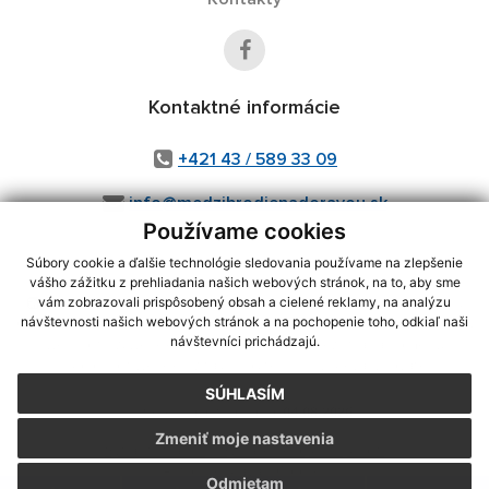
Kontaktné informácie
+421 43 / 589 33 09
info@medzibrodienadoravou.sk
Používame cookies
Súbory cookie a ďalšie technológie sledovania používame na zlepšenie
vášho zážitku z prehliadania našich webových stránok, na to, aby sme
využite možnosť získavania aktuálnych informácií s využitím RSS
,
vám zobrazovali prispôsobený obsah a cielené reklamy, na analýzu
CMS systém (redakčný) systém ECHELON 2,
Mapa stránok
,
web portál
,
návštevnosti našich webových stránok a na pochopenie toho, odkiaľ naši
návštevníci prichádzajú.
webhosting
,
webex.digital, s.r.o.
,
domény
,
registrácia domény
,
spoločnosť webex.digital, s.r.o.
,
technický prevádzkovateľ
SÚHLASÍM
Posledná aktualizácia:
04.08.2026
Zmeniť moje nastavenia
Vytlačiť stránku
|
Vyhlásenie o prístupnosti
Autorské práva
|
Cookies
Odmietam