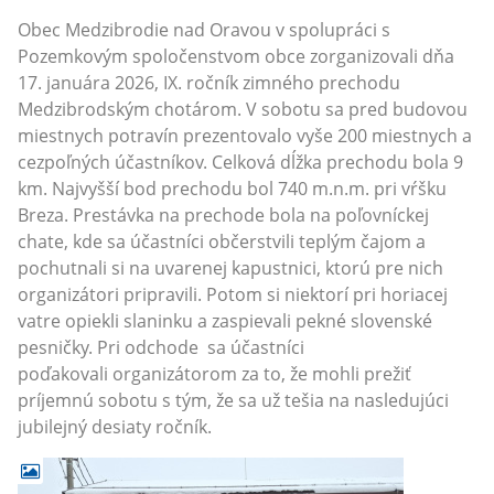
Obec Medzibrodie nad Oravou v spolupráci s
Pozemkovým spoločenstvom obce zorganizovali dňa
17. januára 2026, IX. ročník zimného prechodu
Medzibrodským chotárom. V sobotu sa pred budovou
miestnych potravín prezentovalo vyše 200 miestnych a
cezpoľných účastníkov. Celková dĺžka prechodu bola 9
km. Najvyšší bod prechodu bol 740 m.n.m. pri vŕšku
Breza. Prestávka na prechode bola na poľovníckej
chate, kde sa účastníci občerstvili teplým čajom a
pochutnali si na uvarenej kapustnici, ktorú pre nich
organizátori pripravili. Potom si niektorí pri horiacej
vatre opiekli slaninku a zaspievali pekné slovenské
pesničky. Pri odchode sa účastníci
poďakovali organizátorom za to, že mohli prežiť
príjemnú sobotu s tým, že sa už tešia na nasledujúci
jubilejný desiaty ročník.