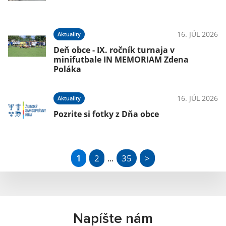
16. JÚL 2026
Aktuality
Deň obce - IX. ročník turnaja v
minifutbale IN MEMORIAM Zdena
Poláka
16. JÚL 2026
Aktuality
Pozrite si fotky z Dňa obce
1
2
35
>
...
Napíšte nám