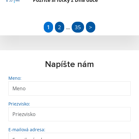
Pozrite si fotky z Dňa obce
1
2
35
>
...
Napíšte nám
Meno:
Priezvisko:
E-mailová adresa: