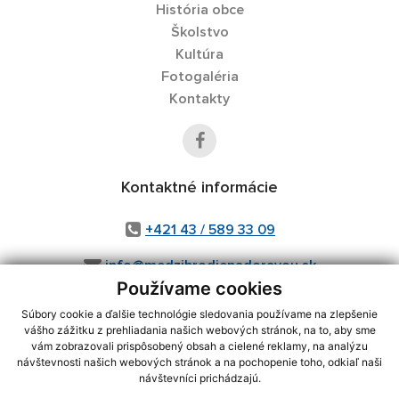
História obce
Školstvo
Kultúra
Fotogaléria
Kontakty
Kontaktné informácie
+421 43 / 589 33 09
info@medzibrodienadoravou.sk
Používame cookies
Súbory cookie a ďalšie technológie sledovania používame na zlepšenie
vášho zážitku z prehliadania našich webových stránok, na to, aby sme
využite možnosť získavania aktuálnych informácií s využitím RSS
,
vám zobrazovali prispôsobený obsah a cielené reklamy, na analýzu
CMS systém (redakčný) systém ECHELON 2,
Mapa stránok
,
web portál
,
návštevnosti našich webových stránok a na pochopenie toho, odkiaľ naši
návštevníci prichádzajú.
webhosting
,
webex.digital, s.r.o.
,
domény
,
registrácia domény
,
spoločnosť webex.digital, s.r.o.
,
technický prevádzkovateľ