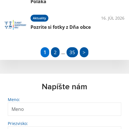
Poláka
16. JÚL 2026
Aktuality
Pozrite si fotky z Dňa obce
1
2
35
>
...
Napíšte nám
Meno:
Priezvisko: