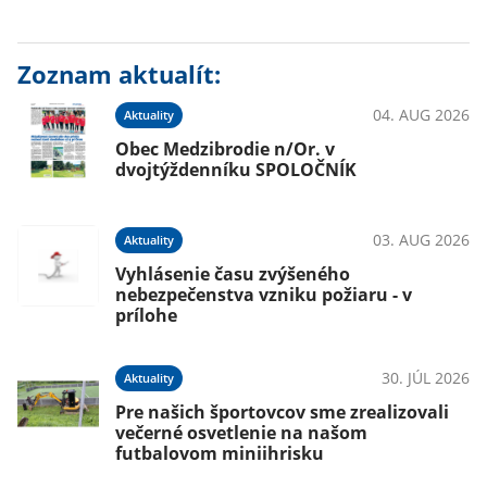
Zoznam aktualít:
04. AUG 2026
Aktuality
Obec Medzibrodie n/Or. v
dvojtýždenníku SPOLOČNÍK
03. AUG 2026
Aktuality
Vyhlásenie času zvýšeného
nebezpečenstva vzniku požiaru - v
prílohe
30. JÚL 2026
Aktuality
Pre našich športovcov sme zrealizovali
večerné osvetlenie na našom
futbalovom miniihrisku