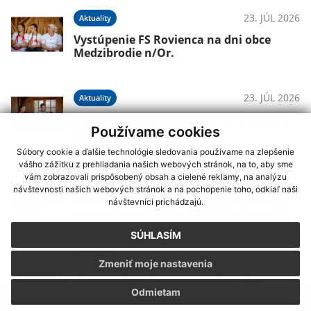
23. JÚL 2026
Aktuality
Vystúpenie FS Rovienca na dni obce
Medzibrodie n/Or.
23. JÚL 2026
Aktuality
Sestry Gašperové vystúpili na Dni obce
Používame cookies
Medzibrodie n/Or.
Súbory cookie a ďalšie technológie sledovania používame na zlepšenie
vášho zážitku z prehliadania našich webových stránok, na to, aby sme
23. JÚL 2026
vám zobrazovali prispôsobený obsah a cielené reklamy, na analýzu
Aktuality
návštevnosti našich webových stránok a na pochopenie toho, odkiaľ naši
Deti z materskej školy Zvedavá Lienka
návštevníci prichádzajú.
vystúpili na Dni obce Medzibrodie n/Or.
SÚHLASÍM
22. JÚL 2026
Aktuality
Zmeniť moje nastavenia
Mladí heligonkári vystúpili na Dni obce
Odmietam