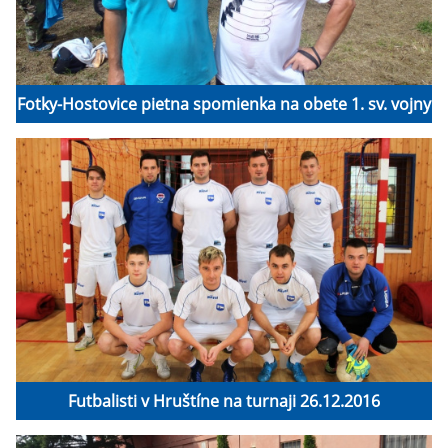
Fotky-Hostovice pietna spomienka na obete 1. sv. vojny
Futbalisti v Hruštíne na turnaji 26.12.2016