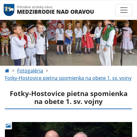
Oficiálne stránky obce
MEDZIBRODIE NAD ORAVOU
Fotogaléria
Fotky-Hostovice pietna spomienka na obete 1. sv. vojny
Fotky-Hostovice pietna spomienka
na obete 1. sv. vojny