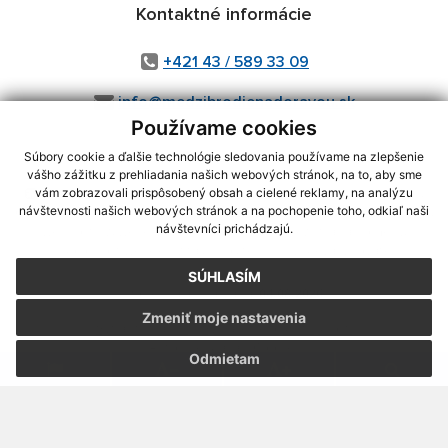
Kontaktné informácie
+421 43 / 589 33 09
info@medzibrodienadoravou.sk
Používame cookies
Súbory cookie a ďalšie technológie sledovania používame na zlepšenie
vášho zážitku z prehliadania našich webových stránok, na to, aby sme
využite možnosť získavania aktuálnych informácií s využitím RSS
,
vám zobrazovali prispôsobený obsah a cielené reklamy, na analýzu
návštevnosti našich webových stránok a na pochopenie toho, odkiaľ naši
CMS systém (redakčný) systém ECHELON 2,
Mapa stránok
,
web portál
,
návštevníci prichádzajú.
webhosting
,
webex.digital, s.r.o.
,
domény
,
registrácia domény
,
spoločnosť webex.digital, s.r.o.
,
technický prevádzkovateľ
SÚHLASÍM
Posledná aktualizácia:
04.08.2026
Zmeniť moje nastavenia
Vytlačiť stránku
|
Vyhlásenie o prístupnosti
Autorské práva
|
Cookies
Odmietam
webdesign
|