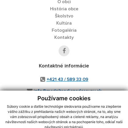
O obci
História obce
Školstvo
Kultúra
Fotogaléria
Kontakty
Kontaktné informácie
+421 43 / 589 33 09
info@medzibrodienadoravou.sk
Používame cookies
Súbory cookie a ďalšie technológie sledovania používame na zlepšenie
vášho zážitku z prehliadania našich webových stránok, na to, aby sme
využite možnosť získavania aktuálnych informácií s využitím RSS
,
vám zobrazovali prispôsobený obsah a cielené reklamy, na analýzu
návštevnosti našich webových stránok a na pochopenie toho, odkiaľ naši
CMS systém (redakčný) systém ECHELON 2,
Mapa stránok
,
web portál
,
návštevníci prichádzajú.
webhosting
,
webex.digital, s.r.o.
,
domény
,
registrácia domény
,