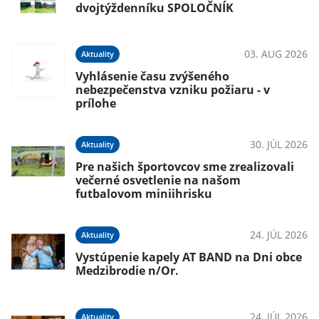
dvojtýždenníku SPOLOČNÍK
03. AUG 2026
Aktuality
Vyhlásenie času zvýšeného
nebezpečenstva vzniku požiaru - v
prílohe
30. JÚL 2026
Aktuality
Pre našich športovcov sme zrealizovali
večerné osvetlenie na našom
futbalovom miniihrisku
24. JÚL 2026
Aktuality
Vystúpenie kapely AT BAND na Dni obce
Medzibrodie n/Or.
24. JÚL 2026
Aktuality