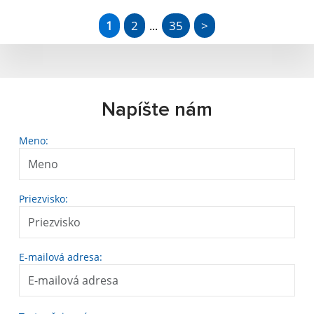
1
2
35
>
...
Napíšte nám
Meno:
Priezvisko:
E-mailová adresa: