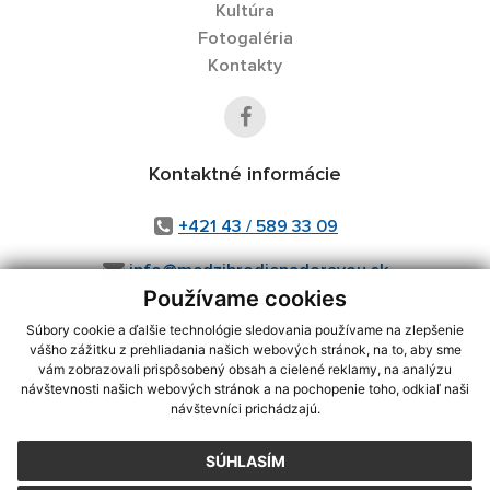
Kultúra
Fotogaléria
Kontakty
Kontaktné informácie
+421 43 / 589 33 09
info@medzibrodienadoravou.sk
Používame cookies
Súbory cookie a ďalšie technológie sledovania používame na zlepšenie
vášho zážitku z prehliadania našich webových stránok, na to, aby sme
využite možnosť získavania aktuálnych informácií s využitím RSS
,
vám zobrazovali prispôsobený obsah a cielené reklamy, na analýzu
CMS systém (redakčný) systém ECHELON 2,
Mapa stránok
,
web portál
,
návštevnosti našich webových stránok a na pochopenie toho, odkiaľ naši
návštevníci prichádzajú.
webhosting
,
webex.digital, s.r.o.
,
domény
,
registrácia domény
,
spoločnosť webex.digital, s.r.o.
,
technický prevádzkovateľ
SÚHLASÍM
Posledná aktualizácia:
04.08.2026